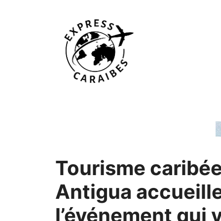
Aller
au
contenu
Tourisme caribée
Antigua accueill
l’événement qui 