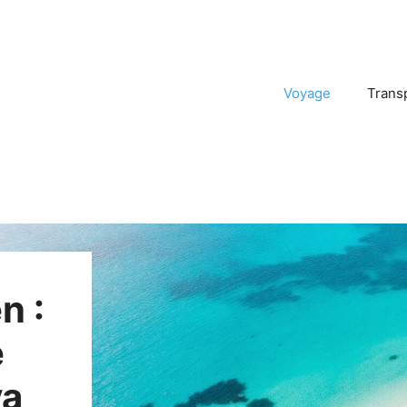
Voyage
Trans
n :
e
va