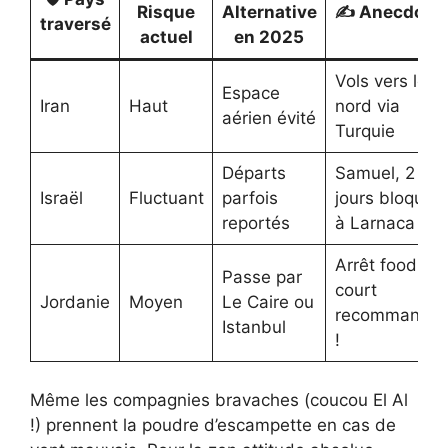
Risque
Alternative
✍️ Anecdote
traversé
actuel
en 2025
Vols vers le
Espace
Iran
Haut
nord via
aérien évité
Turquie
Départs
Samuel, 2
Israël
Fluctuant
parfois
jours bloqué
reportés
à Larnaca
Arrêt food
Passe par
court
Jordanie
Moyen
Le Caire ou
recommandé
Istanbul
!
Même les compagnies bravaches (coucou El Al
!) prennent la poudre d’escampette en cas de