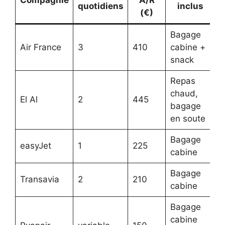
Compagnie
A/R
F
quotidiens
inclus
(€)
Bagage
Air France
3
410
cabine +
H
snack
Repas
chaud,
El Al
2
445
M
bagage
en soute
Bagage
easyJet
1
225
É
cabine
Bagage
Transavia
2
210
É
cabine
Bagage
cabine