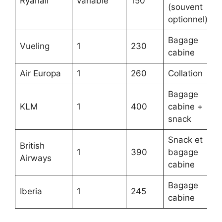
Ryanair
variable
150
É
(souvent
optionnel)
Bagage
Vueling
1
230
M
cabine
Air Europa
1
260
Collation
M
Bagage
KLM
1
400
cabine +
H
snack
Snack et
British
1
390
bagage
M
Airways
cabine
Bagage
Iberia
1
245
M
cabine