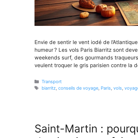
Envie de sentir le vent iodé de l’Atlantiq
humeur ? Les vols Paris Biarritz sont deve
weekends surf, des gourmands traqueurs
veulent troquer le gris parisien contre l
Catégories
Transport
Étiquettes
biarritz
,
conseils de voyage
,
Paris
,
vols
,
voyage
Saint-Martin : pourqu