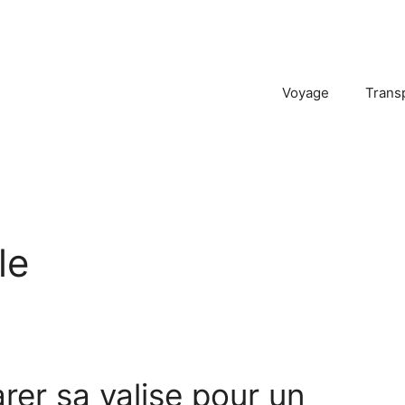
Voyage
Trans
le
er sa valise pour un