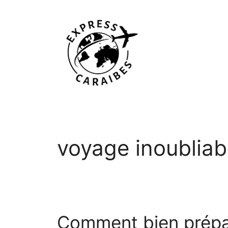
Aller
au
contenu
voyage inoubliab
Comment bien prépar