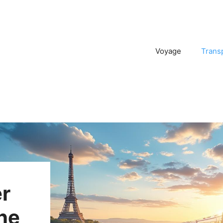
Voyage
Trans
r
nne