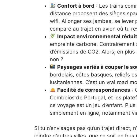
Confort à bord
: Les trains com
distance proposent des sièges spac
wifi. Allonger ses jambes, se lever 
comparé au trajet en avion où tu r
Impact environnemental rédui
empreinte carbone. Contrairement à
d’émissions de CO2. Alors, en plus
non ?
Paysages variés à couper le so
bordelais, côtes basques, reliefs es
lusitaniennes. C’est un vrai road mov
Facilité de correspondances
: 
Comboios de Portugal, et les plate
ce voyage est un jeu d’enfant. Plus 
simplement en ligne, notamment via
Si tu n’envisages pas qu’un trajet direct, 
joindre d’autres villes, que ce soit en b