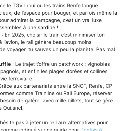
me le TGV Inoui ou les trains Renfe longue
ieux, de l’espace pour bouger, et parfois même la
pour admirer la campagne, c’est un vrai luxe
essembles à une sardine !
t
: En 2025, choisir le train c’est minimiser ton
 l’avion, le rail génère beaucoup moins
 de voyager, tu sauves un peu la planète. Pas mal
uffle
: Le trajet t’offre un patchwork : vignobles
pagnols, et enfin les plages dorées et collines
ie ferroviaire.
Grâce aux partenariats entre la SNCF, Renfe, CP
formes comme Trainline ou Rail Europe, réserver
besoin de galérer avec mille billets, tout se gère
 Oui.sncf.
n’hésite pas à jeter un œil aux alternatives pour
us (comme indiqué sur ce guide pour
Pontivy à