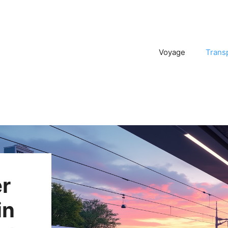
Voyage
Trans
r
in