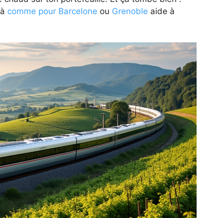
là
comme pour Barcelone
ou
Grenoble
aide à