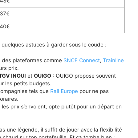
43€
37€
40€
i quelques astuces à garder sous le coude :
a des plateformes comme
SNCF Connect
,
Trainline
rs prix.
TGV INOUI
et
OUIGO
: OUIGO propose souvent
ur les petits budgets.
-compagnies tels que
Rail Europe
pour ne pas
oraires.
les prix s’envolent, opte plutôt pour un départ en
as une légende, il suffit de jouer avec la flexibilité
de chaud sur ton portefeuille. Et ça tombe bien :