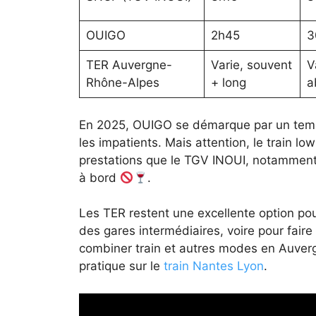
OUIGO
2h45
3
TER Auvergne-
Varie, souvent
V
Rhône-Alpes
+ long
a
En 2025, OUIGO se démarque par un temps 
les impatients. Mais attention, le train 
prestations que le TGV INOUI, notamment
à bord
.
Les TER restent une excellente option pour
des gares intermédiaires, voire pour fai
combiner train et autres modes en Auverg
pratique sur le
train Nantes Lyon
.