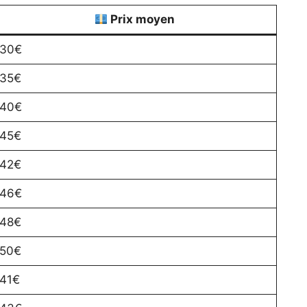
Prix moyen
30€
35€
40€
45€
42€
46€
48€
50€
41€