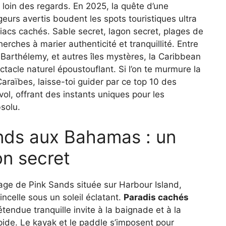
 loin des regards. En 2025, la quête d’une
geurs avertis boudent les spots touristiques ultra
iacs cachés. Sable secret, lagon secret, plages de
cherches à marier authenticité et tranquillité. Entre
arthélemy, et autres îles mystères, la Caribbean
tacle naturel époustouflant. Si l’on te murmure la
aïbes, laisse-toi guider par ce top 10 des
l, offrant des instants uniques pour les
solu.
nds aux Bahamas : un
on secret
age de Pink Sands située sur Harbour Island,
incelle sous un soleil éclatant.
Paradis cachés
endue tranquille invite à la baignade et à la
pide. Le kayak et le paddle s’imposent pour