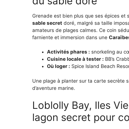
du sable doré
Grenade est bien plus que ses épices et
sable secret
doré, malgré sa taille impos
amateurs de plages calmes. Ce coin sédui
farniente et immersion dans une
Caraïbe
Activités phares :
snorkeling au cœu
Cuisine locale à tester :
BB’s Crabb
Où loger :
Spice Island Beach Resor
Une plage à planter sur ta carte secrète s
d’aventure marine.
Loblolly Bay, Iles Vi
lagon secret pour co