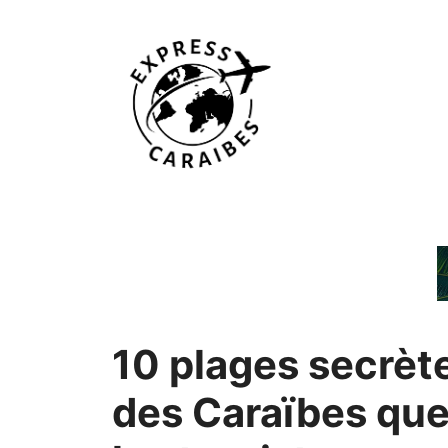
Aller
au
contenu
10 plages secrèt
des Caraïbes qu