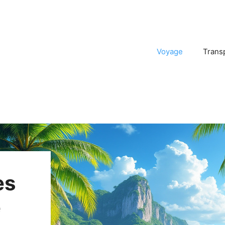
Voyage
Trans
es
e