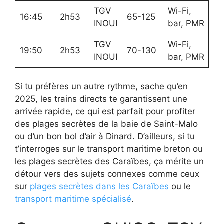
TGV
Wi-Fi,
16:45
2h53
65-125
INOUI
bar, PMR
TGV
Wi-Fi,
19:50
2h53
70-130
INOUI
bar, PMR
Si tu préfères un autre rythme, sache qu’en
2025, les trains directs te garantissent une
arrivée rapide, ce qui est parfait pour profiter
des plages secrètes de la baie de Saint-Malo
ou d’un bon bol d’air à Dinard. D’ailleurs, si tu
t’interroges sur le transport maritime breton ou
les plages secrètes des Caraïbes, ça mérite un
détour vers des sujets connexes comme ceux
sur
plages secrètes dans les Caraïbes
ou le
transport maritime spécialisé
.