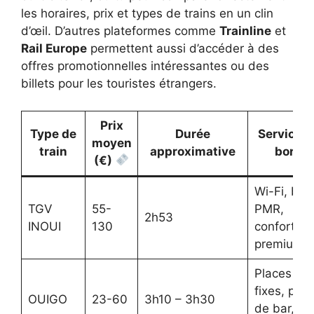
les horaires, prix et types de trains en un clin
d’œil. D’autres plateformes comme
Trainline
et
Rail Europe
permettent aussi d’accéder à des
offres promotionnelles intéressantes ou des
billets pour les touristes étrangers.
Prix
Type de
Durée
Services 
moyen
train
approximative
bord
(€)
Wi-Fi, bar,
TGV
55-
PMR,
2h53
INOUI
130
confort
premium
Places
fixes, pas
OUIGO
23-60
3h10 – 3h30
de bar,