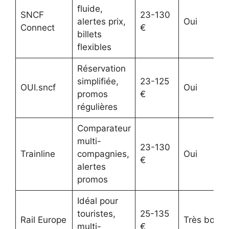
fluide,
SNCF
23-130
alertes prix,
Oui
Connect
€
billets
flexibles
Réservation
simplifiée,
23-125
OUI.sncf
Oui
promos
€
régulières
Comparateur
multi-
23-130
Trainline
compagnies,
Oui
€
alertes
promos
Idéal pour
touristes,
25-135
Rail Europe
Très bon
multi-
€