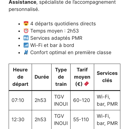
Assistance
, spécialiste de l’accompagnement
personnalisé.
4 départs quotidiens directs
Temps moyen : 2h53
Services adaptés PMR
Wi-Fi et bar à bord
Confort optimal en première classe
Heure
Type
Tarif
Services
de
Durée
de
moyen
clés
départ
train
(€)
TGV
Wi-Fi,
07:10
2h53
60-120
INOUI
bar, PMR
TGV
Wi-Fi,
12:30
2h53
55-110
INOUI
bar, PMR