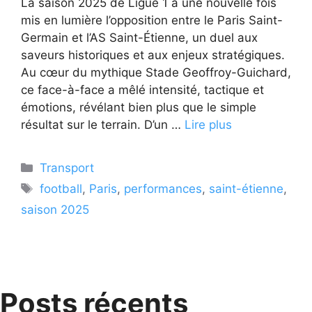
La saison 2025 de Ligue 1 a une nouvelle fois
mis en lumière l’opposition entre le Paris Saint-
Germain et l’AS Saint-Étienne, un duel aux
saveurs historiques et aux enjeux stratégiques.
Au cœur du mythique Stade Geoffroy-Guichard,
ce face-à-face a mêlé intensité, tactique et
émotions, révélant bien plus que le simple
résultat sur le terrain. D’un …
Lire plus
Catégories
Transport
Étiquettes
football
,
Paris
,
performances
,
saint-étienne
,
saison 2025
Posts récents