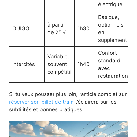
électrique
Basique,
à partir
optionnels
OUIGO
1h30
de 25 €
en
supplément
Confort
Variable,
standard
Intercités
souvent
1h40
avec
compétitif
restauration
Si tu veux pousser plus loin, l’article complet sur
réserver son billet de train
t’éclairera sur les
subtilités et bonnes pratiques.