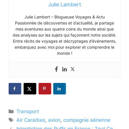
Julie Lambert
Julie Lambert – Blogueuse Voyages & Actu
Passionnée de découvertes et d’actualité, je partage
mes aventures aux quatre coins du monde ainsi que
des analyses sur les sujets qui façonnent notre société.
Entre récits de voyages et décryptages d’événements,
embarquez avec moi pour explorer et comprendre le
monde !
Catégories
Transport
Étiquettes
Air Caraïbes
,
avion
,
compagnie aérienne
Interdiction des Puffs en France : Tout Ce