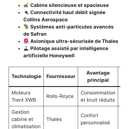
Cabine silencieuse et spacieuse
Connectivité haut débit signée
Collins Aerospace
Systèmes anti-particules avancés
de Safran
Avionique ultra-sécurisée de Thales
Pilotage assisté par intelligence
artificielle Honeywell
Avantage
Technologie
Fournisseur
Emo
principal
Moteurs
Consommation
Rolls-Royce
Trent XWB
et bruit réduits
Gestion
Confort
cabine et
Thales
personnalisé
climatisation