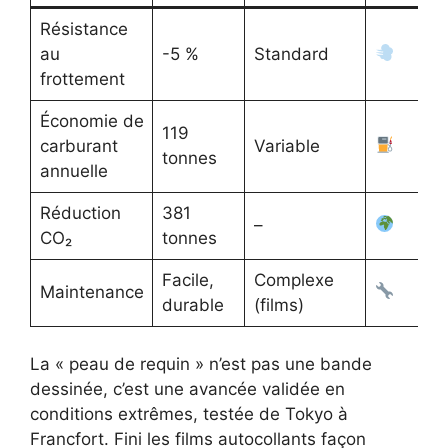
Résistance
au
-5 %
Standard
frottement
Économie de
119
carburant
Variable
tonnes
annuelle
Réduction
381
–
CO₂
tonnes
Facile,
Complexe
Maintenance
durable
(films)
La « peau de requin » n’est pas une bande
dessinée, c’est une avancée validée en
conditions extrêmes, testée de Tokyo à
Francfort. Fini les films autocollants façon