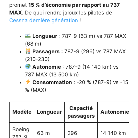
promet
15 % d’économie par rapport au 737
MAX
. De quoi rendre jaloux les pilotes de
Cessna dernière génération
!
Longueur
: 787-9 (63 m) vs 787 MAX
(68 m)
Passagers
: 787-9 (296) vs 787 MAX
(210-230)
Autonomie
: 787-9 (14 140 km) vs
787 MAX (13 500 km)
Consommation
: -20 % (787-9) vs -15
% (MAX)
Capacité
Modèle
Longueur
Autonomie
E
passagers
Boeing
63 m
296
14 140 km
787-9