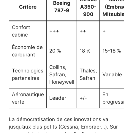
Boeing
Critère
A350-
(Embraer,
787-9
900
Mitsubishi)
Confort
+++
++
+
cabine
Économie de
20 %
18 %
15-18 %
carburant
Collins,
Technologies
Thales,
Safran,
Variable
partenaires
Safran
Honeywell
Aéronautique
En
Leader
+/-
verte
progression
La démocratisation de ces innovations va
jusqu’aux plus petits (Cessna, Embraer…). Sur