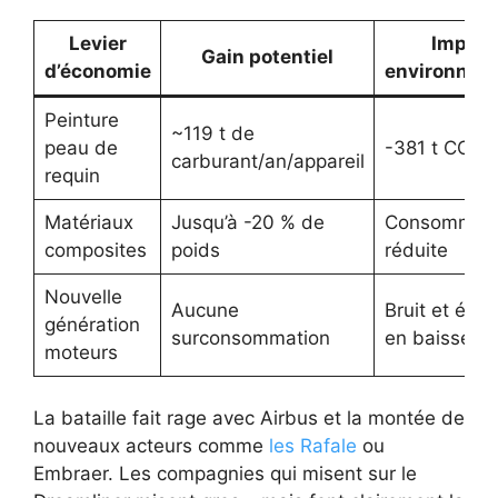
Levier
Impact
Gain potentiel
d’économie
environnem
Peinture
~119 t de
peau de
-381 t CO₂/a
carburant/an/appareil
requin
Matériaux
Jusqu’à -20 % de
Consommati
composites
poids
réduite
Nouvelle
Aucune
Bruit et émi
génération
surconsommation
en baisse
moteurs
La bataille fait rage avec Airbus et la montée de
nouveaux acteurs comme
les Rafale
ou
Embraer. Les compagnies qui misent sur le