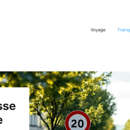
Voyage
Trans
sse
e