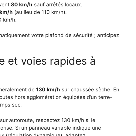
uvent
80 km/h
sauf arrêtés locaux.
 km/h
(au lieu de 110 km/h).
0 km/h.
atiquement votre plafond de sécurité ; anticipez
e et voies rapides à
généralement de
130 km/h
sur chaussée sèche. En
routes hors agglomération équipées d’un terre-
emps sec.
s sur autoroute, respectez 130 km/h si le
utorise. Si un panneau variable indique une
vaux (régulation dynamique), adaptez