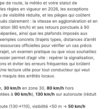
ype de route, la météo et votre statut de
les règles en vigueur en 2026, les exceptions
 de visibilité réduite, et les pièges qui coûtent
ués clairement : la vitesse en agglomération et en
ation (80 km/h) et ses retours ponctuels à 90
 séparées, ainsi que les plafonds imposés aux
emples concrets (trajets types, distances d’arrêt
essources officielles pour vérifier un cas précis
trajet, un examen pratique ou que vous souhaitiez
sier permet d’agir vite : repérer la signalisation,
ons et éviter les erreurs fréquentes qui brûlent
e lecture utile pour tout conducteur qui veut
le maquis des arrêtés locaux.
n,
30 km/h
en zone 30,
80 km/h
hors
ntées à
90 km/h
),
130 km/h
sur autoroute (réduit
oute (130→110), visibilité <50 m →
50 km/h