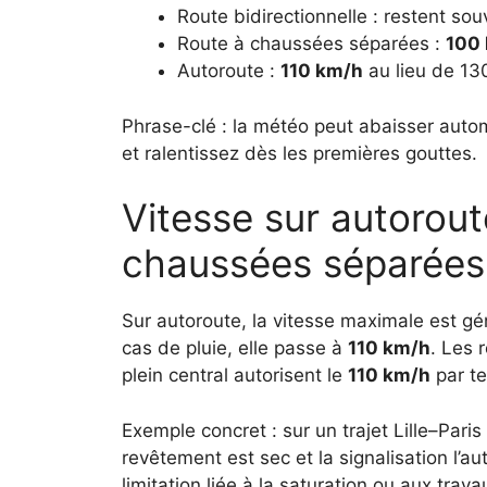
Route bidirectionnelle : restent so
Route à chaussées séparées :
100
Autoroute :
110 km/h
au lieu de 13
Phrase-clé : la météo peut abaisser autom
et ralentissez dès les premières gouttes.
Vitesse sur autorout
chaussées séparées
Sur autoroute, la vitesse maximale est 
cas de pluie, elle passe à
110 km/h
. Les 
plein central autorisent le
110 km/h
par t
Exemple concret : sur un trajet Lille–Pari
revêtement est sec et la signalisation l’a
limitation liée à la saturation ou aux tra