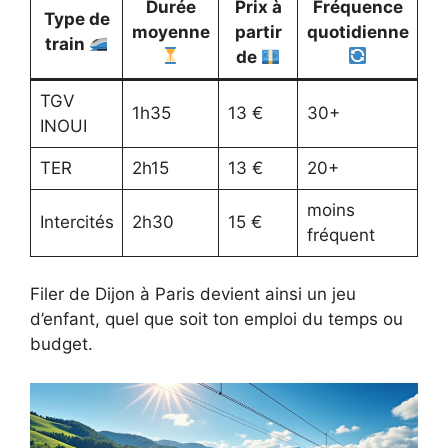
Durée
Prix à
Fréquence
Type de
moyenne
partir
quotidienne
train
de
TGV
1h35
13 €
30+
INOUI
TER
2h15
13 €
20+
moins
Intercités
2h30
15 €
fréquent
Filer de Dijon à Paris devient ainsi un jeu
d’enfant, quel que soit ton emploi du temps ou
budget.