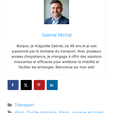
Gabriel Michel
Bonjour, je m’appelle Gabriel, j’ai 48 ans et je suis
passionné par le domaine du transport. Avec plusieurs
années d’expérience, je m’engage à offrir des solutions
innovantes et efficaces pour améliorer la mobilité et
faciliter les échanges. Bienvenue sur mon site!
Catégories
Transport
Étiquettes
dijon
,
Guide pratique
,
Paris
,
voyage en train