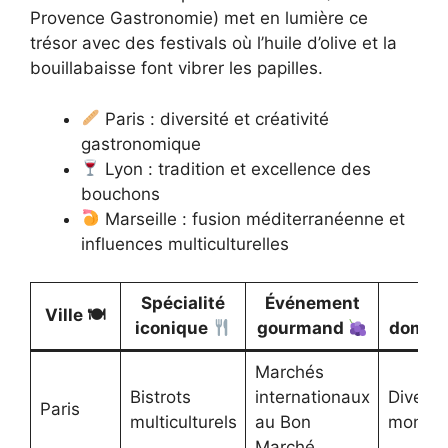
Provence Gastronomie) met en lumière ce
trésor avec des festivals où l’huile d’olive et la
bouillabaisse font vibrer les papilles.
Paris : diversité et créativité
gastronomique
Lyon : tradition et excellence des
bouchons
Marseille : fusion méditerranéenne et
influences multiculturelles
Spécialité
Événement
Go
Ville 🍽
iconique
gourmand
domin
Marchés
Bistrots
internationaux
Diversi
Paris
multiculturels
au Bon
mondia
Marché