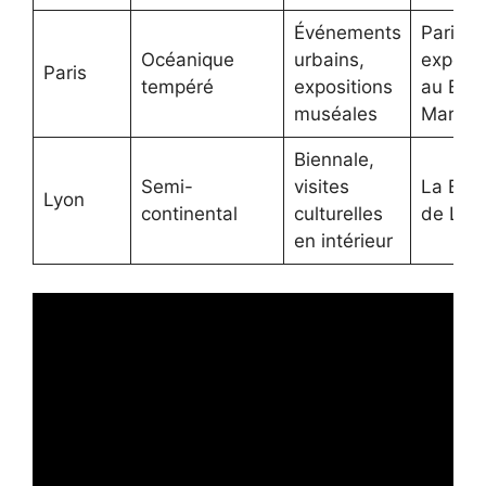
Événements
Paris P
Océanique
urbains,
exposit
Paris
tempéré
expositions
au Bon
muséales
Marché
Biennale,
Semi-
visites
La Bien
Lyon
continental
culturelles
de Lyo
en intérieur