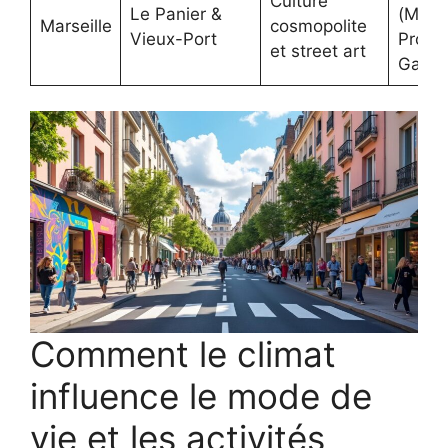
Culture
Le Panier &
(Marse
Marseille
cosmopolite
Vieux-Port
Prove
et street art
Gastr
Comment le climat
influence le mode de
vie et les activités