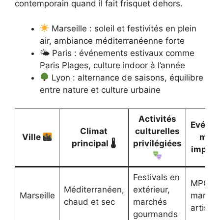
contemporain quand il fait frisquet dehors.
Marseille : soleil et festivités en plein
air, ambiance méditerranéenne forte
🌤 Paris : événements estivaux comme
Paris Plages, culture indoor à l’année
Lyon : alternance de saisons, équilibre
entre nature et culture urbaine
Activités
Evéne
Climat
culturelles
Ville
maje
principal 🌡
privilégiées
impac
Festivals en
MPG,
Méditerranéen,
extérieur,
Marseille
marché
chaud et sec
marchés
artisan
gourmands