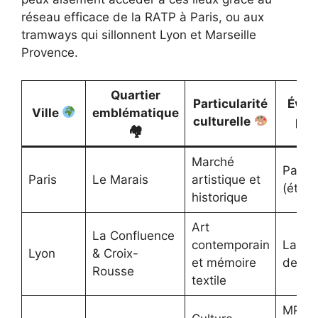
réseau efficace de la RATP à Paris, ou aux
tramways qui sillonnent Lyon et Marseille
Provence.
Quartier
Particularité
Évén
Ville
emblématique
culturelle
pha
🏘
Marché
Paris 
Paris
Le Marais
artistique et
(été)
historique
Art
La Confluence
contemporain
La Bi
Lyon
& Croix-
et mémoire
de Ly
Rousse
textile
MPG