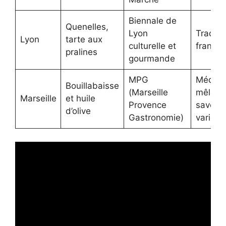
Biennale de
Quenelles,
Lyon
Traditi
Lyon
tarte aux
culturelle et
françai
pralines
gourmande
MPG
Médite
Bouillabaisse
(Marseille
mêlée 
Marseille
et huile
Provence
saveur
d’olive
Gastronomie)
variées