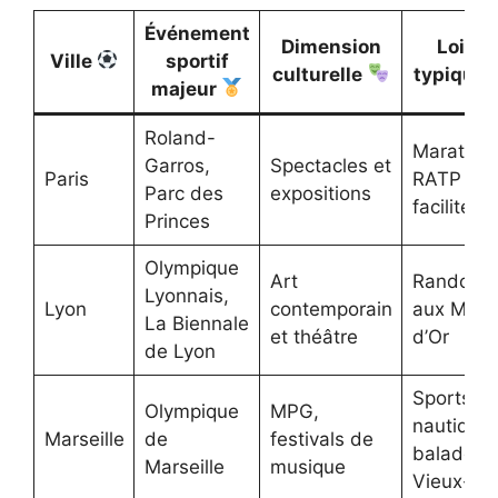
Événement
Dimension
Loisir
Ville
sportif
culturelle
typique
majeur
Roland-
Marathon
Garros,
Spectacles et
Paris
RATP
Parc des
expositions
facilités
Princes
Olympique
Art
Randonn
Lyonnais,
Lyon
contemporain
aux Mont
La Biennale
et théâtre
d’Or
de Lyon
Sports
Olympique
MPG,
nautiques
Marseille
de
festivals de
balades 
Marseille
musique
Vieux-Po