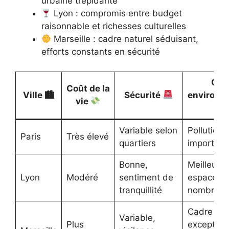
urbaine trépidante
Lyon : compromis entre budget
raisonnable et richesses culturelles
Marseille : cadre naturel séduisant,
efforts constants en sécurité
Qual
Coût de la
Ville 🏙
Sécurité
environn
vie
Variable selon
Pollution 
Paris
Très élevé
quartiers
important
Bonne,
Meilleur ai
Lyon
Modéré
sentiment de
espaces v
tranquillité
nombreux
Cadre nat
Variable,
Plus
exception