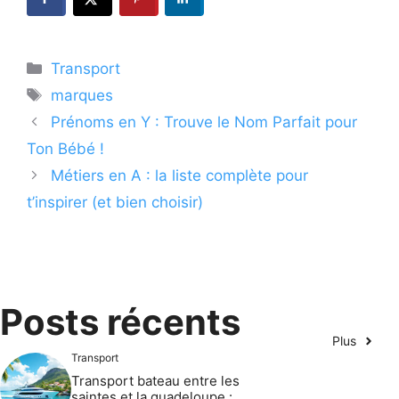
Catégories
Transport
Étiquettes
marques
Prénoms en Y : Trouve le Nom Parfait pour
Ton Bébé !
Métiers en A : la liste complète pour
t’inspirer (et bien choisir)
Posts récents
Plus
Transport
Transport bateau entre les
saintes et la guadeloupe :