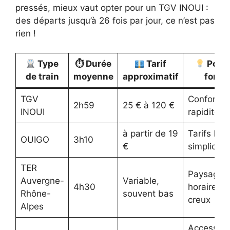
pressés, mieux vaut opter pour un TGV INOUI :
des départs jusqu’à 26 fois par jour, ce n’est pas
rien !
Type
⏱ Durée
Tarif
Point
de train
moyenne
approximatif
forts
TGV
Confort,
2h59
25 € à 120 €
INOUI
rapidité, w
à partir de 19
Tarifs bas
OUIGO
3h10
€
simplicité
TER
Paysages
Auvergne-
Variable,
4h30
horaires
Rhône-
souvent bas
creux
Alpes
Accessibil