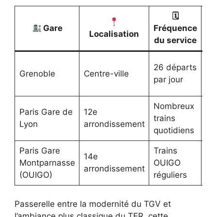
🗓
Gare
Fréquence
Localisation
Pa
du service
Co
26 départs
Grenoble
Centre-ville
TE
par jour
bo
Nombreux
Paris Gare de
12e
Ac
trains
Lyon
arrondissement
RE
quotidiens
Paris Gare
Trains
Tar
14e
Montparnasse
OUIGO
mo
arrondissement
(OUIGO)
réguliers
se
Passerelle entre la modernité du TGV et
l’ambiance plus classique du TER, cette