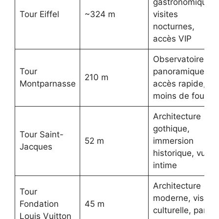
gastronomiques,
Tour Eiffel
~324 m
visites
nocturnes,
accès VIP
Observatoire
Tour
panoramique,
210 m
Montparnasse
accès rapide,
moins de foule
Architecture
gothique,
Tour Saint-
52 m
immersion
Jacques
historique, vue
intime
Architecture
Tour
moderne, visite
Fondation
45 m
culturelle, parcs
Louis Vuitton