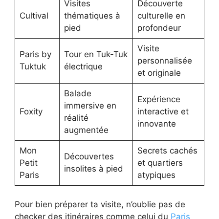
Visites
Découverte
Cultival
thématiques à
culturelle en
pied
profondeur
Visite
Paris by
Tour en Tuk-Tuk
personnalisée
Tuktuk
électrique
et originale
Balade
Expérience
immersive en
Foxity
interactive et
réalité
innovante
augmentée
Mon
Secrets cachés
Découvertes
Petit
et quartiers
insolites à pied
Paris
atypiques
Pour bien préparer ta visite, n’oublie pas de
checker des itinéraires comme celui du
Paris