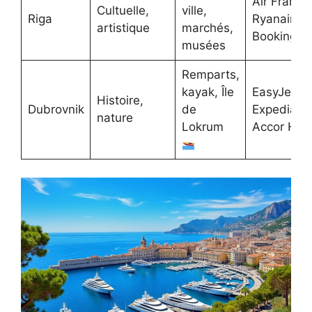
Air France
Cultuelle,
ville,
Riga
Ryanair,
artistique
marchés,
Booking.c
musées
Remparts,
kayak, Île
EasyJet,
Histoire,
Dubrovnik
de
Expedia,
nature
Lokrum
Accor Hote