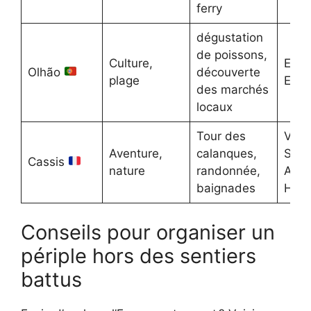
ferry
dégustation
de poissons,
Culture,
Euro
Olhão
découverte
plage
Easy
des marchés
locaux
Tour des
Voya
Aventure,
calanques,
SNC
Cassis
nature
randonnée,
Acco
baignades
Hote
Conseils pour organiser un
périple hors des sentiers
battus