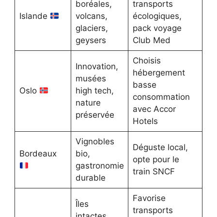
boréales,
transports
Islande
volcans,
écologiques,
glaciers,
pack voyage
geysers
Club Med
Choisis
Innovation,
hébergement
musées
basse
Oslo
high tech,
consommation
nature
avec Accor
préservée
Hotels
Vignobles
Déguste local,
Bordeaux
bio,
opte pour le
gastronomie
train SNCF
durable
Favorise
Îles
transports
intactes,