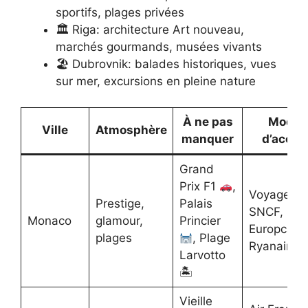
sportifs, plages privées
🏛 Riga: architecture Art nouveau,
marchés gourmands, musées vivants
🏖 Dubrovnik: balades historiques, vues
sur mer, excursions en pleine nature
À ne pas
Mode
Ville
Atmosphère
manquer
d’accès
Grand
Prix F1
,
Voyages
Prestige,
Palais
SNCF,
Monaco
glamour,
Princier
Europcar,
plages
, Plage
Ryanair
Larvotto
🏝
Vieille