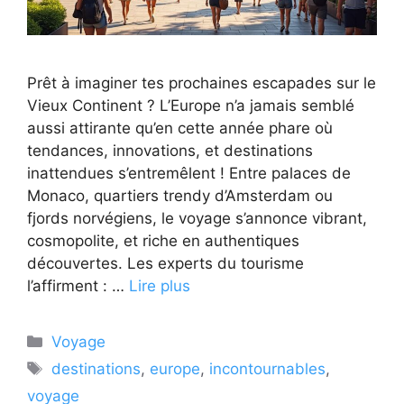
Prêt à imaginer tes prochaines escapades sur le
Vieux Continent ? L’Europe n’a jamais semblé
aussi attirante qu’en cette année phare où
tendances, innovations, et destinations
inattendues s’entremêlent ! Entre palaces de
Monaco, quartiers trendy d’Amsterdam ou
fjords norvégiens, le voyage s’annonce vibrant,
cosmopolite, et riche en authentiques
découvertes. Les experts du tourisme
l’affirment : …
Lire plus
Catégories
Voyage
Étiquettes
destinations
,
europe
,
incontournables
,
voyage