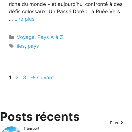
riche du monde » et aujourd’hui confronté à des
défis colossaux. Un Passé Doré : La Ruée Vers
…
Lire plus
Catégories
Voyage
,
Pays A à Z
Étiquettes
îles
,
pays
Page
Page
Page
1
2
3
→
suivant
Posts récents
Plus
Transport