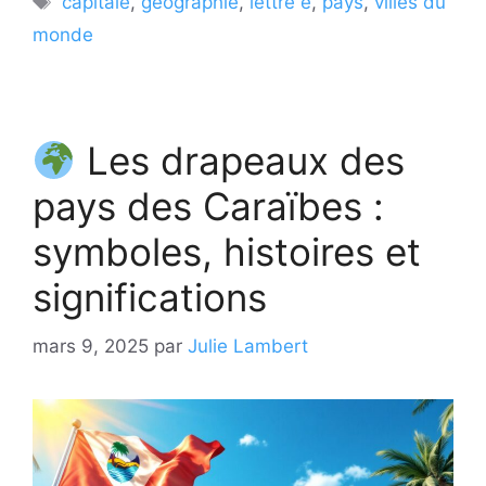
capitale
,
géographie
,
lettre e
,
pays
,
villes du
monde
Les drapeaux des
pays des Caraïbes :
symboles, histoires et
significations
mars 9, 2025
par
Julie Lambert