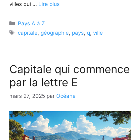
villes qui …
Lire plus
Catégories
Pays A à Z
Étiquettes
capitale
,
géographie
,
pays
,
q
,
ville
Capitale qui commence
par la lettre E
mars 27, 2025
par
Océane