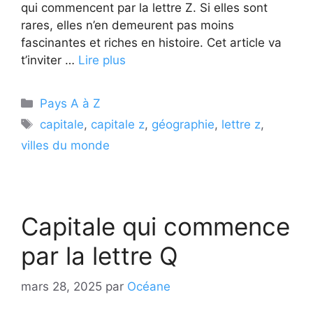
qui commencent par la lettre Z. Si elles sont
rares, elles n’en demeurent pas moins
fascinantes et riches en histoire. Cet article va
t’inviter …
Lire plus
Catégories
Pays A à Z
Étiquettes
capitale
,
capitale z
,
géographie
,
lettre z
,
villes du monde
Capitale qui commence
par la lettre Q
mars 28, 2025
par
Océane