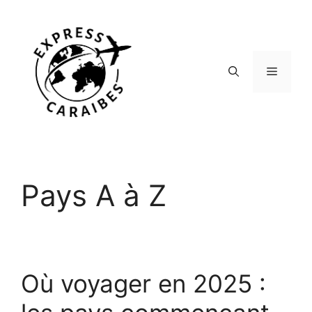
Aller
au
contenu
Menu
Pays A à Z
Où voyager en 2025 :