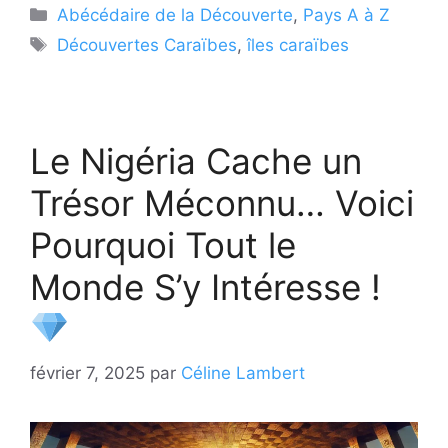
Catégories
Abécédaire de la Découverte
,
Pays A à Z
Étiquettes
Découvertes Caraïbes
,
îles caraïbes
Le Nigéria Cache un
Trésor Méconnu… Voici
Pourquoi Tout le
Monde S’y Intéresse !
février 7, 2025
par
Céline Lambert