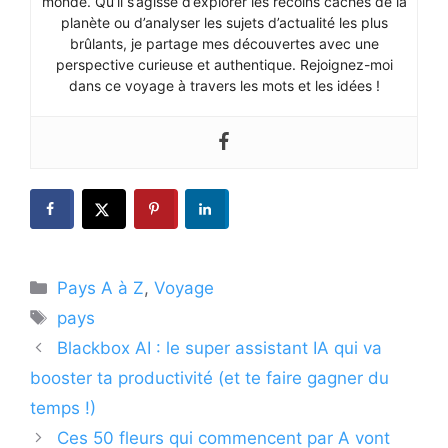
monde. Qu’il s’agisse d’explorer les recoins cachés de la
planète ou d’analyser les sujets d’actualité les plus
brûlants, je partage mes découvertes avec une
perspective curieuse et authentique. Rejoignez-moi
dans ce voyage à travers les mots et les idées !
Catégories
Pays A à Z
,
Voyage
Étiquettes
pays
Blackbox AI : le super assistant IA qui va
booster ta productivité (et te faire gagner du
temps !)
Ces 50 fleurs qui commencent par A vont