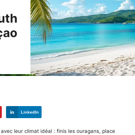
uth
çao
LinkedIn
vec leur climat idéal : finis les ouragans, place