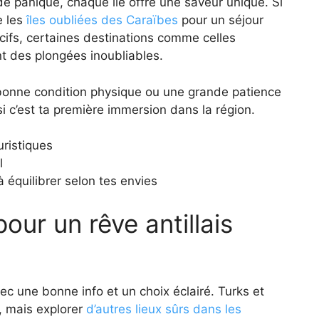
e panique, chaque île offre une saveur unique. Si
e les
îles oubliées des Caraïbes
pour un séjour
écifs, certaines destinations comme celles
t des plongées inoubliables.
 bonne condition physique ou une grande patience
 si c’est ta première immersion dans la région.
uristiques
l
à équilibrer selon tes envies
our un rêve antillais
ec une bonne info et un choix éclairé. Turks et
s, mais explorer
d’autres lieux sûrs dans les