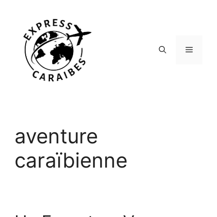
Aller
au
contenu
Menu
aventure
caraïbienne