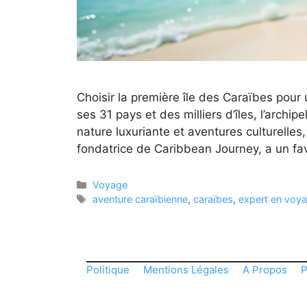
Choisir la première île des Caraïbes pour
ses 31 pays et des milliers d’îles, l’archip
nature luxuriante et aventures culturelles,
fondatrice de Caribbean Journey, a un favo
Catégories
Voyage
Étiquettes
aventure caraïbienne
,
caraïbes
,
expert en voy
Politique
Mentions Légales
A Propos
P