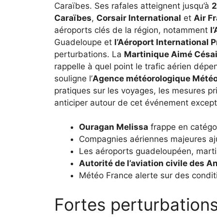
Caraïbes. Ses rafales atteignent jusqu’à
2
Caraïbes
,
Corsair International
et
Air F
aéroports clés de la région, notamment
l
Guadeloupe et
l’Aéroport International 
perturbations. La
Martinique Aimé Césai
rappelle à quel point le trafic aérien dép
souligne l’
Agence météorologique Météo
pratiques sur les voyages, les mesures pr
anticiper autour de cet événement except
Ouragan Melissa
frappe en catégor
Compagnies aériennes majeures ajust
Les aéroports guadeloupéen, martini
Autorité de l’aviation civile des An
Météo France alerte sur des condit
Fortes perturbation