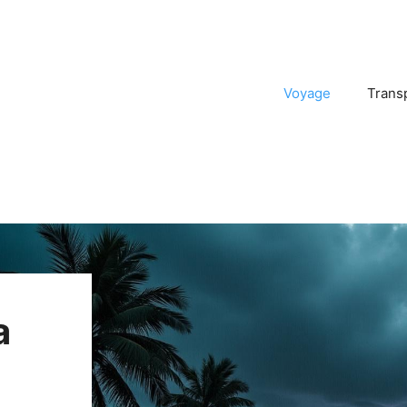
Voyage
Trans
a