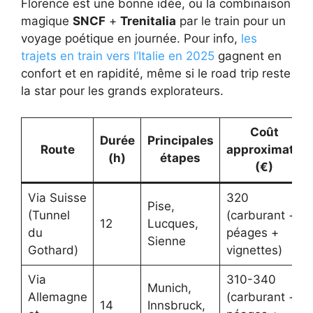
Florence est une bonne idée, ou la combinaison
magique
SNCF
+
Trenitalia
par le train pour un
voyage poétique en journée. Pour info,
les
trajets en train vers l’Italie en 2025
gagnent en
confort et en rapidité, même si le road trip reste
la star pour les grands explorateurs.
Coût
Durée
Principales
Route
approximatif
(h)
étapes
(€)
Via Suisse
320
Pise,
(Tunnel
(carburant +
12
Lucques,
du
péages +
Sienne
Gothard)
vignettes)
Via
310-340
Munich,
Allemagne
(carburant +
14
Innsbruck,