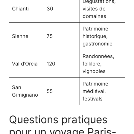
Dégustations,
Chianti
30
visites de
domaines
Patrimoine
Sienne
75
historique,
gastronomie
Randonnées,
Val d’Orcia
120
folklore,
vignobles
Patrimoine
San
55
médiéval,
Gimignano
festivals
Questions pratiques
pour un voyage Paris-