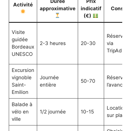
Durée
Prix
Activité
approximative
indicatif
Conseil
(€)
Visite
Réserver
guidée
2-3 heures
20-30
via
Bordeaux
TripAdviso
UNESCO
Excursion
vignoble
Journée
Réserver 
50-70
Saint-
entière
l’avance
Emilion
Balade à
Location
vélo en
1/2 journée
10-15
sur place
ville