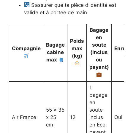
S’assurer que ta pièce d’identité est
valide et à portée de main
Bagage
en
Poids
Bagage
soute
Compagnie
max
Enregi
cabine
(inclus
(kg)
en 
max
ou
payant)
1
bagage
en
55 x 35
soute
Air France
x 25
12
inclus
Oui (24
cm
en Eco,
payant