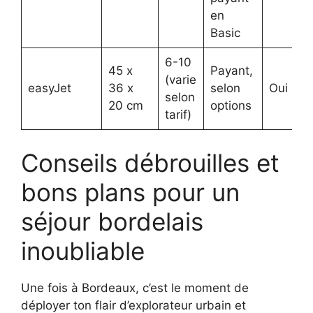
en
Basic
6-10
45 x
Payant,
(varie
easyJet
36 x
selon
Oui (30
selon
20 cm
options
tarif)
Conseils débrouilles et
bons plans pour un
séjour bordelais
inoubliable
Une fois à Bordeaux, c’est le moment de
déployer ton flair d’explorateur urbain et