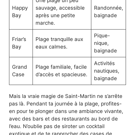
Une plage un peu
Happy
sauvage, accessible
Randonnée,
Bay
après une petite
baignade
marche.
Pique-
Friar’s
Plage tranquille aux
nique,
Bay
eaux calmes.
baignade
Activités
Grand
Plage familiale, facile
nautiques,
Case
d’accès et spacieuse.
baignade
Mais la vraie magie de Saint-Martin ne s’arrête
pas là. Pendant ta journée à la plage, profites-
en pour te plonger dans une ambiance vivante,
avec des bars et des restaurants au bord de
l’eau. N’oublie pas de siroter un cocktail
exotique et de te rapprocher des cases de