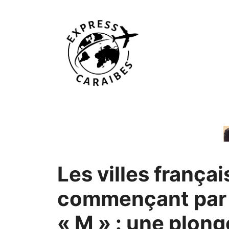
Aller
au
contenu
Les villes frança
commençant par
« M » : une plon