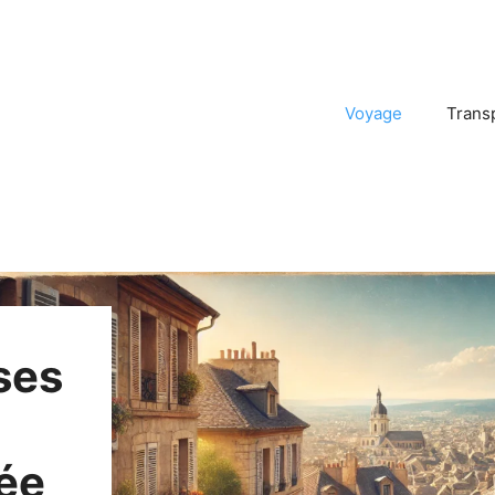
Voyage
Trans
ises
gée