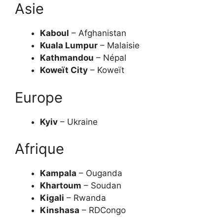
Asie
Kaboul
– Afghanistan
Kuala Lumpur
– Malaisie
Kathmandou
– Népal
Koweït City
– Koweït
Europe
Kyiv
– Ukraine
Afrique
Kampala
– Ouganda
Khartoum
– Soudan
Kigali
– Rwanda
Kinshasa
– RDCongo