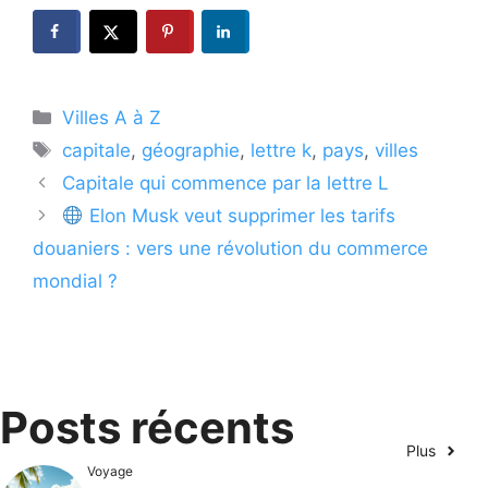
Catégories
Villes A à Z
Étiquettes
capitale
,
géographie
,
lettre k
,
pays
,
villes
Capitale qui commence par la lettre L
Elon Musk veut supprimer les tarifs
douaniers : vers une révolution du commerce
mondial ?
Posts récents
Plus
Voyage