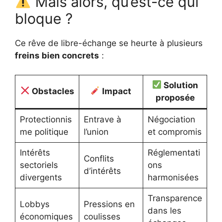
Mais alors, qu’est-ce qui
bloque ?
Ce rêve de libre-échange se heurte à plusieurs
freins bien concrets
:
Solution
Obstacles
Impact
proposée
Protectionnis
Entrave à
Négociation
me politique
l’union
et compromis
Intérêts
Réglementati
Conflits
sectoriels
ons
d’intérêts
divergents
harmonisées
Transparence
Lobbys
Pressions en
dans les
économiques
coulisses