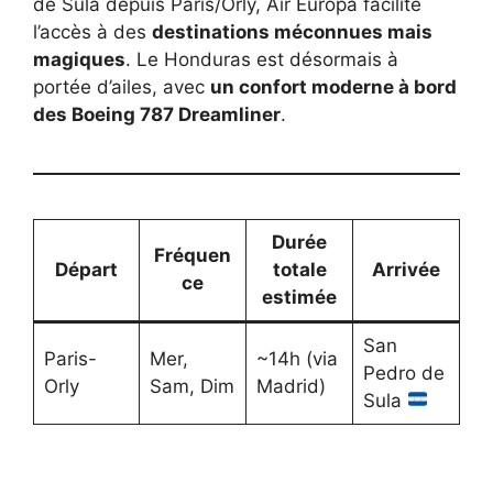
de Sula depuis Paris/Orly, Air Europa facilite
l’accès à des
destinations méconnues mais
magiques
. Le Honduras est désormais à
portée d’ailes, avec
un confort moderne à bord
des Boeing 787 Dreamliner
.
Durée
Fréquen
Départ
totale
Arrivée
ce
estimée
San
Paris-
Mer,
~14h (via
Pedro de
Orly
Sam, Dim
Madrid)
Sula