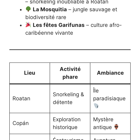
– snorkeling inoubliable à Roatan
La Mosquitia
– jungle sauvage et
biodiversité rare
Les fêtes Garifunas
– culture afro-
caribéenne vivante
Activité
Lieu
Ambiance
phare
Île
Snorkeling &
Roatan
paradisiaque
détente
Exploration
Mystère
Copán
historique
antique