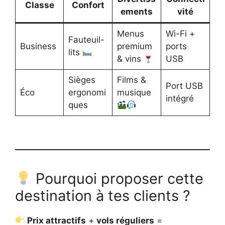
Classe
Confort
ements
vité
Menus
Wi-Fi +
Fauteuil-
Business
premium
ports
lits
& vins
USB
Sièges
Films &
Port USB
Éco
ergonomi
musique
intégré
ques
Pourquoi proposer cette
destination à tes clients ?
Prix attractifs
+
vols réguliers
=