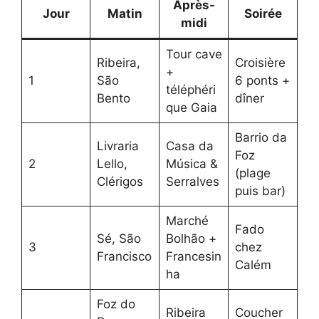
Après-
Jour
Matin
Soirée
midi
Tour cave
Ribeira,
Croisière
+
1
São
6 ponts +
téléphéri
Bento
dîner
que Gaia
Barrio da
Livraria
Casa da
Foz
2
Lello,
Música &
(plage
Clérigos
Serralves
puis bar)
Marché
Fado
Sé, São
Bolhão +
3
chez
Francisco
Francesin
Calém
ha
Foz do
Ribeira
Coucher