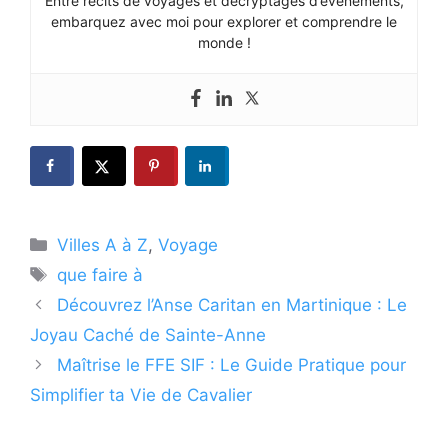
Entre récits de voyages et décryptages d’événements,
embarquez avec moi pour explorer et comprendre le
monde !
Catégories
Villes A à Z
,
Voyage
Étiquettes
que faire à
Découvrez l’Anse Caritan en Martinique : Le
Joyau Caché de Sainte-Anne
Maîtrise le FFE SIF : Le Guide Pratique pour
Simplifier ta Vie de Cavalier