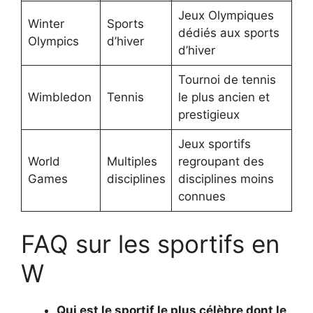
Jeux Olympiques
Winter
Sports
dédiés aux sports
Olympics
d’hiver
d’hiver
Tournoi de tennis
Wimbledon
Tennis
le plus ancien et
prestigieux
Jeux sportifs
World
Multiples
regroupant des
Games
disciplines
disciplines moins
connues
FAQ sur les sportifs en
W
Qui est le sportif le plus célèbre dont le