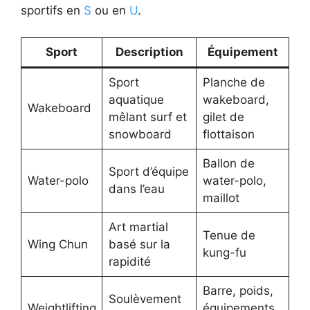
sportifs en
S
ou en
U
.
Sport
Description
Équipement
Sport
Planche de
aquatique
wakeboard,
Wakeboard
mêlant surf et
gilet de
snowboard
flottaison
Ballon de
Sport d’équipe
Water-polo
water-polo,
dans l’eau
maillot
Art martial
Tenue de
Wing Chun
basé sur la
kung-fu
rapidité
Barre, poids,
Soulèvement
Weightlifting
équipements