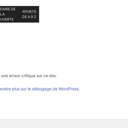
DAIRE DE
SPORTS
LA
DE A À Z
UVERTE
u une erreur critique sur ce site.
endre plus sur le débogage de WordPress.