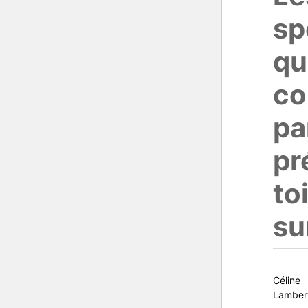
sp
qu
c
pa
pr
to
su
Céline
Lamber