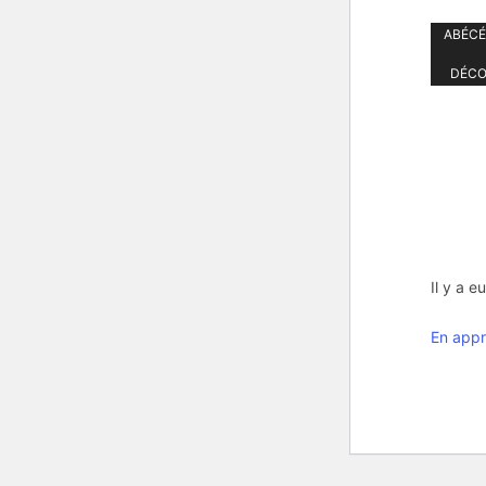
ABÉCÉ
DÉCO
Il y a e
En appr