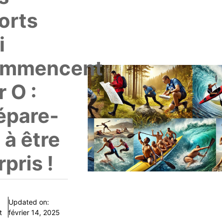
orts
i
ommencent
r O :
épare-
i à être
rpris !
Updated on:
t
février 14, 2025