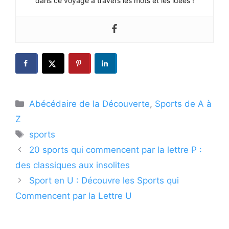
dans ce voyage à travers les mots et les idées !
Catégories
Abécédaire de la Découverte
,
Sports de A à
Z
Étiquettes
sports
20 sports qui commencent par la lettre P :
des classiques aux insolites
Sport en U : Découvre les Sports qui
Commencent par la Lettre U