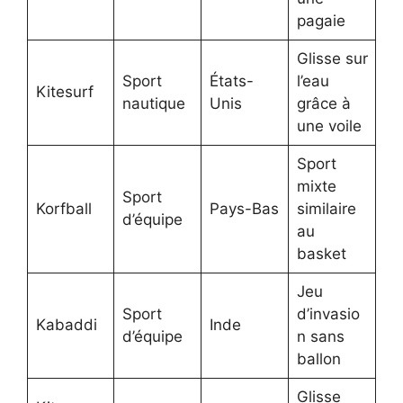
pagaie
Glisse sur
Sport
États-
l’eau
Kitesurf
nautique
Unis
grâce à
une voile
Sport
mixte
Sport
Korfball
Pays-Bas
similaire
d’équipe
au
basket
Jeu
Sport
d’invasio
Kabaddi
Inde
d’équipe
n sans
ballon
Glisse