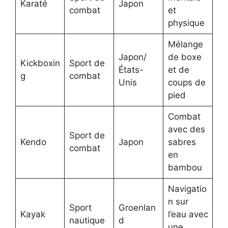
Karaté
Japon
combat
et
physique
Mélange
Japon/
de boxe
Kickboxin
Sport de
États-
et de
g
combat
Unis
coups de
pied
Combat
avec des
Sport de
Kendo
Japon
sabres
combat
en
bambou
Navigatio
n sur
Sport
Groenlan
Kayak
l’eau avec
nautique
d
une