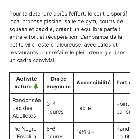
Pour te détendre après l’effort, le centre sportif
local propose piscine, salle de gym, courts de
squash et paddle, créant un équilibre parfait
entre effort et récupération. L’ambiance de la
petite ville reste chaleureuse, avec cafés et
restaurants pour refaire le plein d’énergie dans
un cadre convivial.
Activité
Durée
Accessibilité
Particula
nature
moyenne
Randonnée
3-4
Point de
Lac des
Facile
heures
panoram
Abelletes
Pic Negre
5-6
Randonn
Difficile
d’Envalira
heures
d’altitud