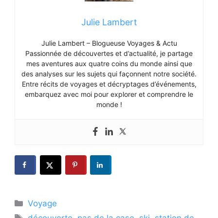
Julie Lambert
Julie Lambert – Blogueuse Voyages & Actu
Passionnée de découvertes et d’actualité, je partage
mes aventures aux quatre coins du monde ainsi que
des analyses sur les sujets qui façonnent notre société.
Entre récits de voyages et décryptages d’événements,
embarquez avec moi pour explorer et comprendre le
monde !
Catégories
Voyage
Étiquettes
découverte
,
pas de la case
,
ski
,
station de