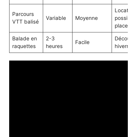
Location
Parcours
Variable
Moyenne
possible 
VTT balisé
place
Balade en
2-3
Découve
Facile
raquettes
heures
hivernale