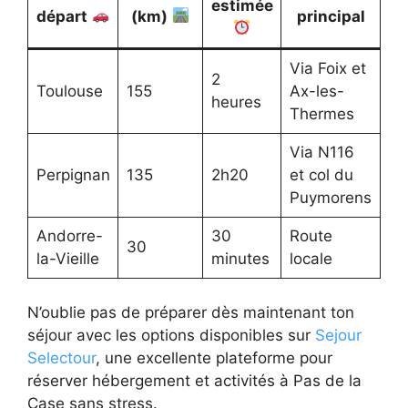
estimée
départ
(km)
principal
Via Foix et
2
Toulouse
155
Ax-les-
heures
Thermes
Via N116
Perpignan
135
2h20
et col du
Puymorens
Andorre-
30
Route
30
la-Vieille
minutes
locale
N’oublie pas de préparer dès maintenant ton
séjour avec les options disponibles sur
Sejour
Selectour
, une excellente plateforme pour
réserver hébergement et activités à Pas de la
Case sans stress.