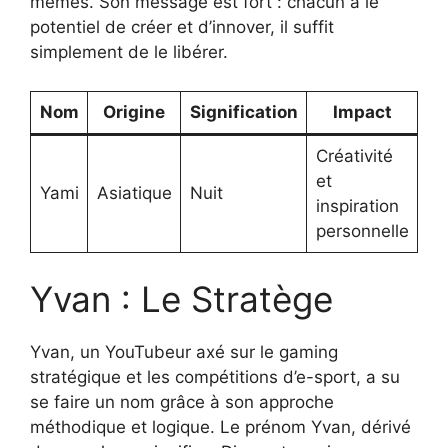
mêmes. Son message est fort : chacun a le
potentiel de créer et d’innover, il suffit
simplement de le libérer.
Nom
Origine
Signification
Impact
Créativité
et
Yami
Asiatique
Nuit
inspiration
personnelle
Yvan : Le Stratège
Yvan, un YouTubeur axé sur le gaming
stratégique et les compétitions d’e-sport, a su
se faire un nom grâce à son approche
méthodique et logique. Le prénom Yvan, dérivé