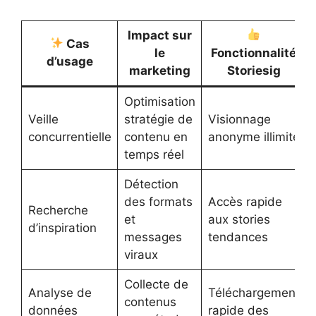
Impact sur
Cas
le
Fonctionnalité
d’usage
marketing
Storiesig
Optimisation
Veille
stratégie de
Visionnage
concurrentielle
contenu en
anonyme illimité
temps réel
Détection
des formats
Accès rapide
Recherche
et
aux stories
d’inspiration
messages
tendances
viraux
Collecte de
Analyse de
Téléchargement
contenus
données
rapide des