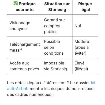
Pratique
Situation sur
Risque
courante
Storiesig
légal
Garanti sur
Visionnage
comptes
Nul
anonyme
publics
Possible
Modéré
Téléchargement
selon
(abus à
massif
conditions
éviter)
Accès aux
Impossible
Élevé
contenus privés
via Storiesig
(illégal)
Les détails légaux t’intéressent ? Le dossier
loi
anti-Airbnb
montre les risques du non-respect
des cadres numériques !