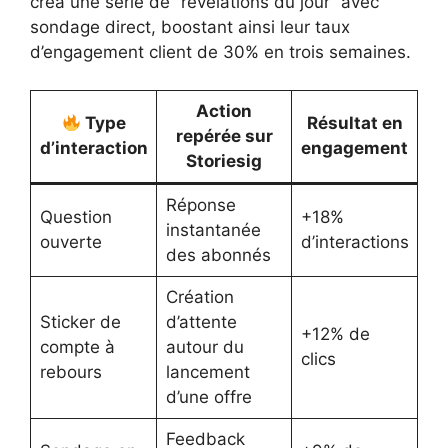
créa une série de “révélations du jour” avec
sondage direct, boostant ainsi leur taux
d’engagement client de 30% en trois semaines.
Action
Type
Résultat en
repérée sur
d’interaction
engagement
Storiesig
Réponse
Question
+18%
instantanée
ouverte
d’interactions
des abonnés
Création
Sticker de
d’attente
+12% de
compte à
autour du
clics
rebours
lancement
d’une offre
Feedback