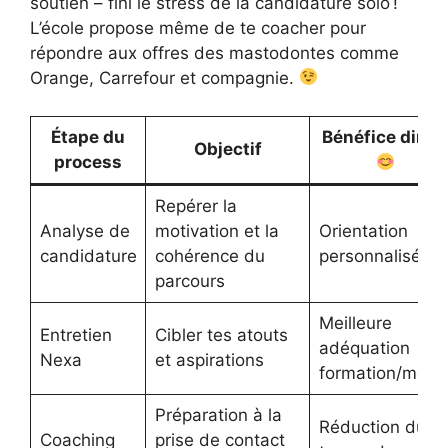
soutien – fini le stress de la candidature solo !
L’école propose même de te coacher pour
répondre aux offres des mastodontes comme
Orange, Carrefour et compagnie.
Étape du
Bénéfice direc
Objectif
process
Repérer la
Analyse de
motivation et la
Orientation
candidature
cohérence du
personnalisée
parcours
Meilleure
Entretien
Cibler tes atouts
adéquation
Nexa
et aspirations
formation/métie
Préparation à la
Réduction du
Coaching
prise de contact