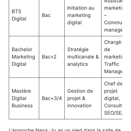
Assistant
Initiation au
marketing
BTS
Bac
marketing
–
Digital
digital
Community
manager
Chargé·e
Bachelor
Stratégie
de
Marketing
Bac+2
multicanale &
marketing,
Digital
analytics
Traffic
Manager
Chef de
Mastère
Gestion de
projet
Digital
Bac+3/4
projet &
digital,
Business
innovation
Consultant
SEO/SEA
L’approche Nexa : tu as un pied dans la salle de