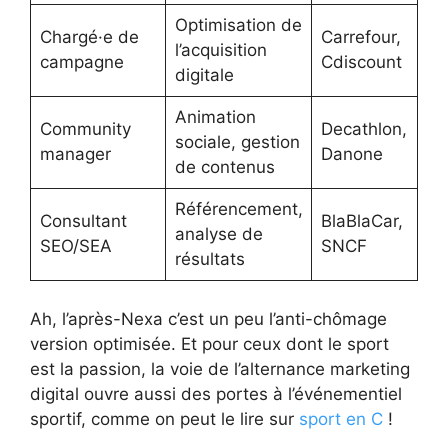
Optimisation de
Ma
Chargé·e de
Carrefour,
l’acquisition
le
campagne
Cdiscount
digitale
d’
Animation
Community
Decathlon,
Cr
sociale, gestion
manager
Danone
ré
de contenus
Référencement,
Te
Consultant
BlaBlaCar,
analyse de
in
SEO/SEA
SNCF
résultats
ad
Ah, l’après-Nexa c’est un peu l’anti-chômage
version optimisée. Et pour ceux dont le sport
est la passion, la voie de l’alternance marketing
digital ouvre aussi des portes à l’événementiel
sportif, comme on peut le lire sur
sport en C
!