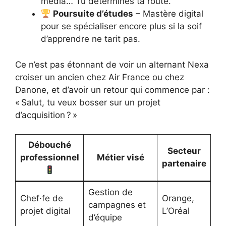
média… Tu détermines ta route.
Poursuite d’études
– Mastère digital
pour se spécialiser encore plus si la soif
d’apprendre ne tarit pas.
Ce n’est pas étonnant de voir un alternant Nexa
croiser un ancien chez Air France ou chez
Danone, et d’avoir un retour qui commence par :
« Salut, tu veux bosser sur un projet
d’acquisition ? »
Débouché
Secteur
A
professionnel
Métier visé
partenaire
p
Gestion de
Vi
Chef·fe de
Orange,
campagnes et
st
projet digital
L’Oréal
d’équipe
le