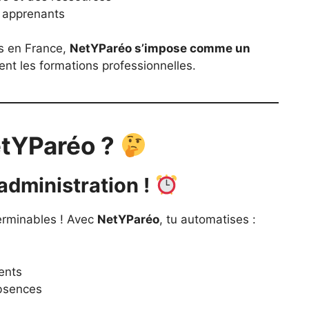
 apprenants
ts en France,
NetYParéo s’impose comme un
nt les formations professionnelles.
etYParéo ?
administration !
nterminables ! Avec
NetYParéo
, tu automatises :
ments
absences