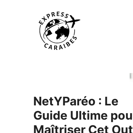
Aller
au
contenu
NetYParéo : Le
Guide Ultime pou
Maîtriser Cet Out