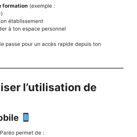
e formation
(exemple :
)
r
ton établissement
er à ton espace personnel
de passe pour un accès rapide depuis ton
er l’utilisation de
mobile
tYParéo permet de :