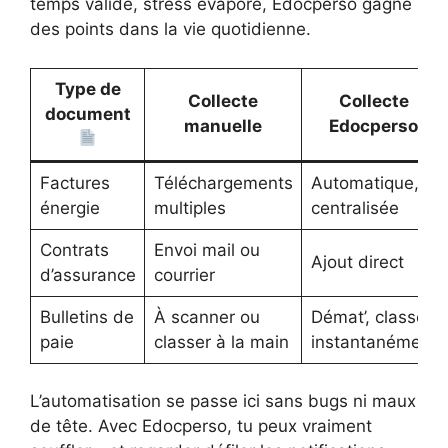
temps validé, stress évaporé, Edocperso gagne
des points dans la vie quotidienne.
Type de
Collecte
Collecte
document
manuelle
Edocperso
Factures
Téléchargements
Automatique,
énergie
multiples
centralisée
Contrats
Envoi mail ou
Ajout direct
d’assurance
courrier
Bulletins de
À scanner ou
Démat’, classés
paie
classer à la main
instantanément
L’automatisation se passe ici sans bugs ni maux
de tête. Avec Edocperso, tu peux vraiment