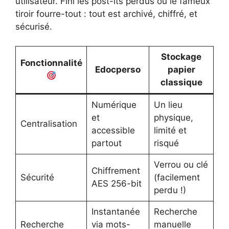
utilisateur. Fini les post-its perdus ou le fameux
tiroir fourre-tout : tout est archivé, chiffré, et
sécurisé.
Stockage
Fonctionnalité
Edocperso
papier
classique
Numérique
Un lieu
et
physique,
Centralisation
accessible
limité et
partout
risqué
Verrou ou clé
Chiffrement
Sécurité
(facilement
AES 256-bit
perdu !)
Instantanée
Recherche
Recherche
via mots-
manuelle