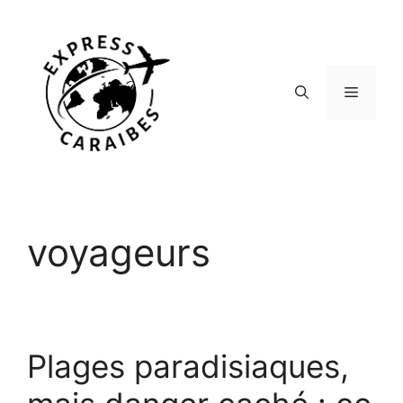
Aller
au
contenu
Menu
voyageurs
Plages paradisiaques,