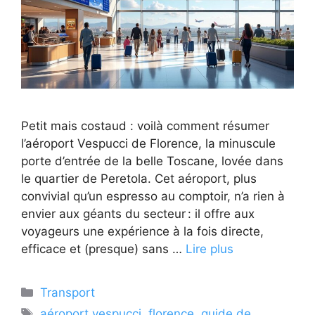
Petit mais costaud : voilà comment résumer
l’aéroport Vespucci de Florence, la minuscule
porte d’entrée de la belle Toscane, lovée dans
le quartier de Peretola. Cet aéroport, plus
convivial qu’un espresso au comptoir, n’a rien à
envier aux géants du secteur : il offre aux
voyageurs une expérience à la fois directe,
efficace et (presque) sans …
Lire plus
Catégories
Transport
Étiquettes
aéroport vespucci
,
florence
,
guide de