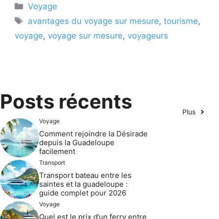
Catégories
Voyage
Étiquettes
avantages du voyage sur mesure
,
tourisme
,
voyage
,
voyage sur mesure
,
voyageurs
Posts récents
Plus
Voyage
Comment rejoindre la Désirade
depuis la Guadeloupe
facilement
Transport
Transport bateau entre les
saintes et la guadeloupe :
guide complet pour 2026
Voyage
Quel est le prix d’un ferry entre