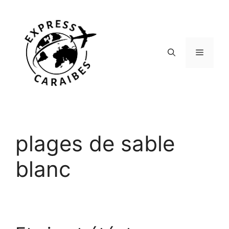
Aller
au
contenu
Menu
plages de sable
blanc