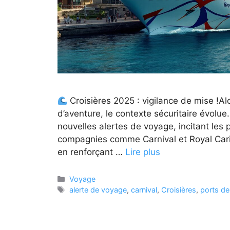
Croisières 2025 : vigilance de mise !Al
d’aventure, le contexte sécuritaire évolu
nouvelles alertes de voyage, incitant le
compagnies comme Carnival et Royal Carib
en renforçant …
Lire plus
Catégories
Voyage
Étiquettes
alerte de voyage
,
carnival
,
Croisières
,
ports de