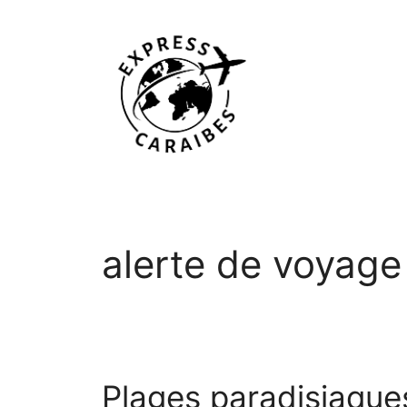
Aller
au
contenu
alerte de voyage
Plages paradisiaque