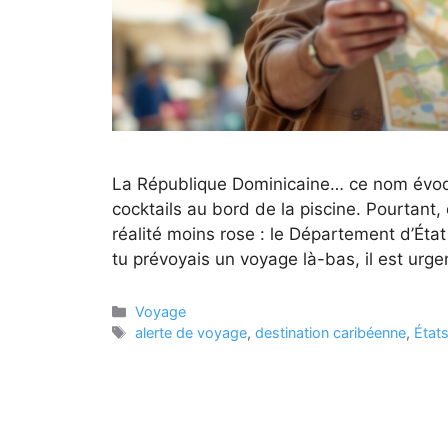
La République Dominicaine… ce nom évoqu
cocktails au bord de la piscine. Pourtant,
réalité moins rose : le Département d’État 
tu prévoyais un voyage là-bas, il est urge
Catégories
Voyage
Étiquettes
alerte de voyage
,
destination caribéenne
,
État