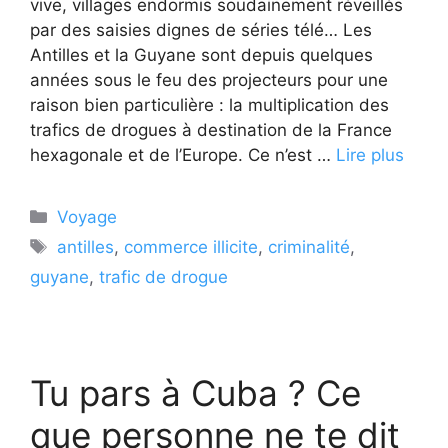
vive, villages endormis soudainement réveillés
par des saisies dignes de séries télé… Les
Antilles et la Guyane sont depuis quelques
années sous le feu des projecteurs pour une
raison bien particulière : la multiplication des
trafics de drogues à destination de la France
hexagonale et de l’Europe. Ce n’est …
Lire plus
Catégories
Voyage
Étiquettes
antilles
,
commerce illicite
,
criminalité
,
guyane
,
trafic de drogue
Tu pars à Cuba ? Ce
que personne ne te dit