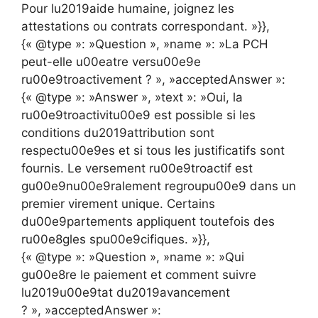
Pour lu2019aide humaine, joignez les
attestations ou contrats correspondant. »}},
{« @type »: »Question », »name »: »La PCH
peut-elle u00eatre versu00e9e
ru00e9troactivement ? », »acceptedAnswer »:
{« @type »: »Answer », »text »: »Oui, la
ru00e9troactivitu00e9 est possible si les
conditions du2019attribution sont
respectu00e9es et si tous les justificatifs sont
fournis. Le versement ru00e9troactif est
gu00e9nu00e9ralement regroupu00e9 dans un
premier virement unique. Certains
du00e9partements appliquent toutefois des
ru00e8gles spu00e9cifiques. »}},
{« @type »: »Question », »name »: »Qui
gu00e8re le paiement et comment suivre
lu2019u00e9tat du2019avancement
? », »acceptedAnswer »: