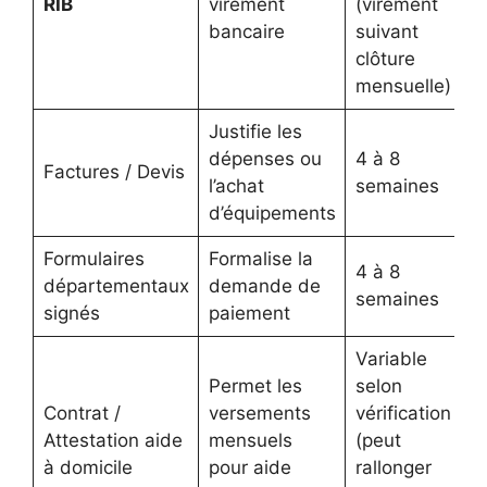
RIB
virement
(virement
bancaire
suivant
clôture
mensuelle)
Justifie les
dépenses ou
4 à 8
Factures / Devis
l’achat
semaines
d’équipements
Formulaires
Formalise la
4 à 8
départementaux
demande de
semaines
signés
paiement
Variable
Permet les
selon
Contrat /
versements
vérification
Attestation aide
mensuels
(peut
à domicile
pour aide
rallonger