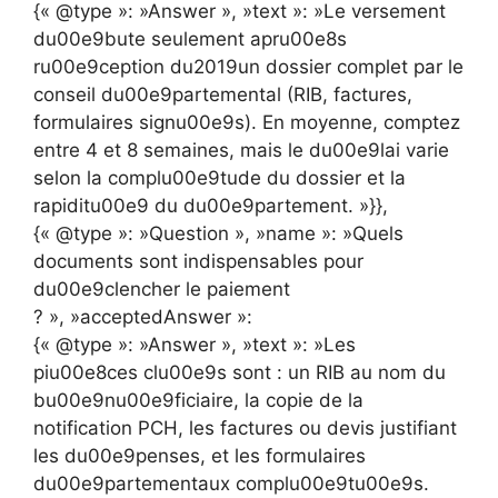
{« @type »: »Answer », »text »: »Le versement
du00e9bute seulement apru00e8s
ru00e9ception du2019un dossier complet par le
conseil du00e9partemental (RIB, factures,
formulaires signu00e9s). En moyenne, comptez
entre 4 et 8 semaines, mais le du00e9lai varie
selon la complu00e9tude du dossier et la
rapiditu00e9 du du00e9partement. »}},
{« @type »: »Question », »name »: »Quels
documents sont indispensables pour
du00e9clencher le paiement
? », »acceptedAnswer »:
{« @type »: »Answer », »text »: »Les
piu00e8ces clu00e9s sont : un RIB au nom du
bu00e9nu00e9ficiaire, la copie de la
notification PCH, les factures ou devis justifiant
les du00e9penses, et les formulaires
du00e9partementaux complu00e9tu00e9s.