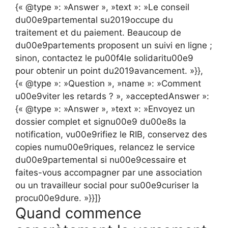
{« @type »: »Answer », »text »: »Le conseil
du00e9partemental su2019occupe du
traitement et du paiement. Beaucoup de
du00e9partements proposent un suivi en ligne ;
sinon, contactez le pu00f4le solidaritu00e9
pour obtenir un point du2019avancement. »}},
{« @type »: »Question », »name »: »Comment
u00e9viter les retards ? », »acceptedAnswer »:
{« @type »: »Answer », »text »: »Envoyez un
dossier complet et signu00e9 du00e8s la
notification, vu00e9rifiez le RIB, conservez des
copies numu00e9riques, relancez le service
du00e9partemental si nu00e9cessaire et
faites-vous accompagner par une association
ou un travailleur social pour su00e9curiser la
procu00e9dure. »}}]}
Quand commence