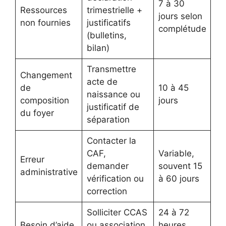
7 à 30
Ressources
trimestrielle +
jours selon
non fournies
justificatifs
complétude
(bulletins,
bilan)
Transmettre
Changement
acte de
de
10 à 45
naissance ou
composition
jours
justificatif de
du foyer
séparation
Contacter la
CAF,
Variable,
Erreur
demander
souvent 15
administrative
vérification ou
à 60 jours
correction
Solliciter CCAS
24 à 72
Besoin d’aide
ou association,
heures