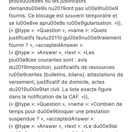
prouvu00e9es ou les justificatifs
demandu00e9s nu2019ont pas u00e9tu00e9
fournis. Ce blocage est souvent temporaire et
se lu00e8ve apru00e8s ru00e9gularisation. »}},
{« @type »: »Question », »name »: »Quels
justificatifs fautu2011il gu00e9nu00e9ralement
fournir ? », »acceptedAnswer »:
{« @type »: »Answer », »text »: »Les
piu00e8ces courantes sont : avis
du2019imposition, justificatifs de ressources
ru00e9centes (bulletins, bilans), attestations de
versement, justificatif de domicile, actes
du2019u00e9tat civil. La liste exacte figure
dans la notification de la CAF. »}},
{« @type »: »Question », »name »: »Combien de
temps pour du00e9bloquer une prestation
suspendue ? », »acceptedAnswer »:
{« @type »: »Answer », »text »: »Le du00e9lai