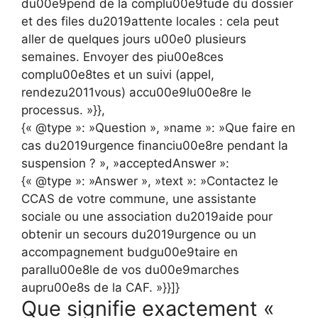
du00e9pend de la complu00e9tude du dossier
et des files du2019attente locales : cela peut
aller de quelques jours u00e0 plusieurs
semaines. Envoyer des piu00e8ces
complu00e8tes et un suivi (appel,
rendezu2011vous) accu00e9lu00e8re le
processus. »}},
{« @type »: »Question », »name »: »Que faire en
cas du2019urgence financiu00e8re pendant la
suspension ? », »acceptedAnswer »:
{« @type »: »Answer », »text »: »Contactez le
CCAS de votre commune, une assistante
sociale ou une association du2019aide pour
obtenir un secours du2019urgence ou un
accompagnement budgu00e9taire en
parallu00e8le de vos du00e9marches
aupru00e8s de la CAF. »}}]}
Que signifie exactement «